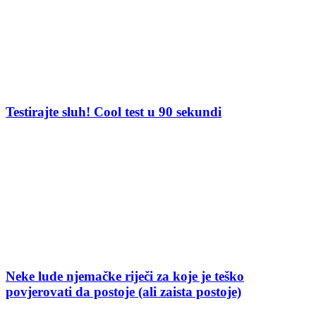
Testirajte sluh! Cool test u 90 sekundi
Neke lude njemačke riječi za koje je teško
povjerovati da postoje (ali zaista postoje)