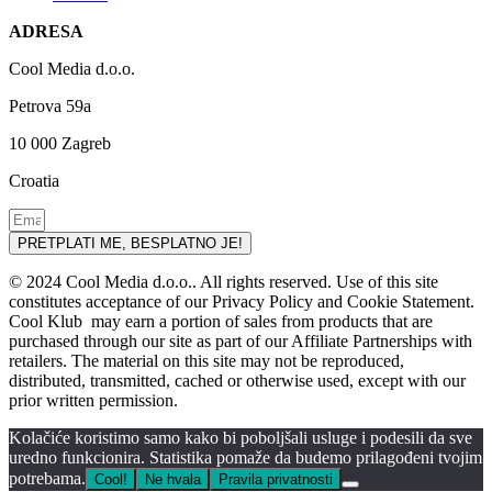
ADRESA
Cool Media d.o.o.
Petrova 59a
10 000 Zagreb
Croatia
PRETPLATI ME, BESPLATNO JE!
© 2024 Cool Media d.o.o.. All rights reserved. Use of this site
constitutes acceptance of our Privacy Policy and Cookie Statement.
Cool Klub may earn a portion of sales from products that are
purchased through our site as part of our Affiliate Partnerships with
retailers. The material on this site may not be reproduced,
distributed, transmitted, cached or otherwise used, except with our
prior written permission.
Kolačiće koristimo samo kako bi poboljšali usluge i podesili da sve
uredno funkcionira. Statistika pomaže da budemo prilagođeni tvojim
potrebama.
Cool!
Ne hvala
Pravila privatnosti