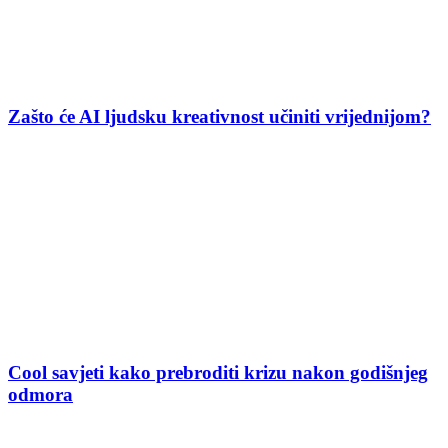
Zašto će AI ljudsku kreativnost učiniti vrijednijom?
Cool savjeti kako prebroditi krizu nakon godišnjeg
odmora