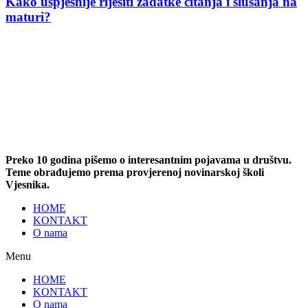
Kako uspješnije riješiti zadatke čitanja i slušanja na
maturi?
Preko 10 godina pišemo o interesantnim pojavama u društvu.
Teme obrađujemo prema provjerenoj novinarskoj školi
Vjesnika.
HOME
KONTAKT
O nama
Menu
HOME
KONTAKT
O nama