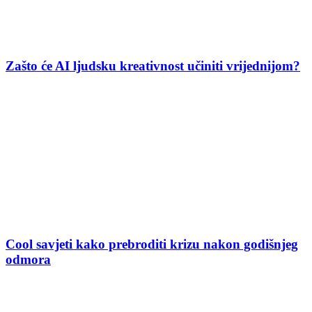
Zašto će AI ljudsku kreativnost učiniti vrijednijom?
Cool savjeti kako prebroditi krizu nakon godišnjeg
odmora