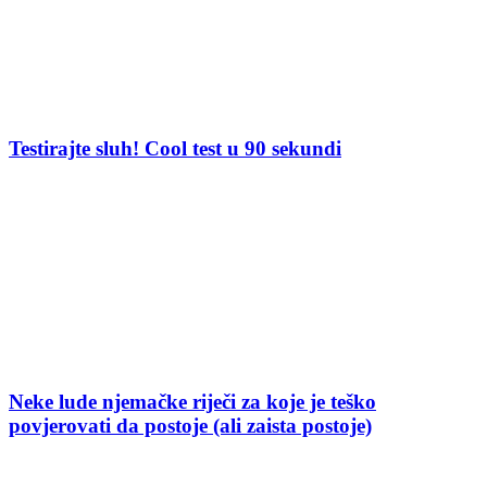
Testirajte sluh! Cool test u 90 sekundi
Neke lude njemačke riječi za koje je teško
povjerovati da postoje (ali zaista postoje)