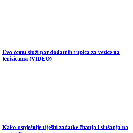
Evo čemu služi par dodatnih rupica za vezice na
tenisicama (VIDEO)
Kako uspješnije riješiti zadatke čitanja i slušanja na