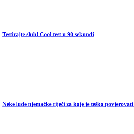
Testirajte sluh! Cool test u 90 sekundi
Neke lude njemačke riječi za koje je teško povjerovati 