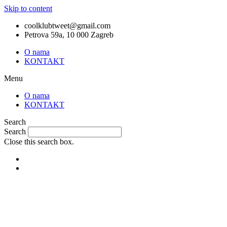
Skip to content
coolklubtweet@gmail.com
Petrova 59a, 10 000 Zagreb
O nama
KONTAKT
Menu
O nama
KONTAKT
Search
Search
Close this search box.