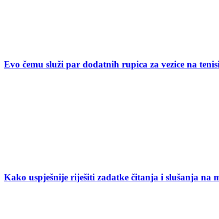
Evo čemu služi par dodatnih rupica za vezice na ten
Kako uspješnije riješiti zadatke čitanja i slušanja na 