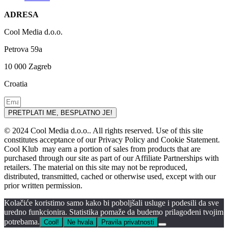
ADRESA
Cool Media d.o.o.
Petrova 59a
10 000 Zagreb
Croatia
PRETPLATI ME, BESPLATNO JE!
© 2024 Cool Media d.o.o.. All rights reserved. Use of this site
constitutes acceptance of our Privacy Policy and Cookie Statement.
Cool Klub may earn a portion of sales from products that are
purchased through our site as part of our Affiliate Partnerships with
retailers. The material on this site may not be reproduced,
distributed, transmitted, cached or otherwise used, except with our
prior written permission.
Kolačiće koristimo samo kako bi poboljšali usluge i podesili da sve
uredno funkcionira. Statistika pomaže da budemo prilagođeni tvojim
potrebama.
Cool!
Ne hvala
Pravila privatnosti