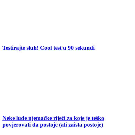
Testirajte sluh! Cool test u 90 sekundi
Neke lude njemačke riječi za koje je teško
povjerovati da postoje (ali zaista postoje)