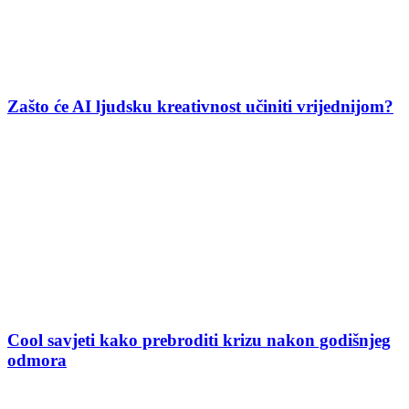
Zašto će AI ljudsku kreativnost učiniti vrijednijom?
Cool savjeti kako prebroditi krizu nakon godišnjeg
odmora