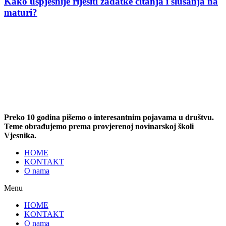
Kako uspješnije riješiti zadatke čitanja i slušanja na
maturi?
Preko 10 godina pišemo o interesantnim pojavama u društvu.
Teme obrađujemo prema provjerenoj novinarskoj školi
Vjesnika.
HOME
KONTAKT
O nama
Menu
HOME
KONTAKT
O nama