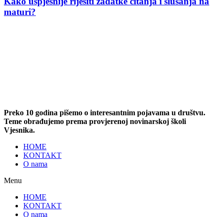
Kako uspješnije riješiti zadatke čitanja i slušanja na
maturi?
Preko 10 godina pišemo o interesantnim pojavama u društvu.
Teme obrađujemo prema provjerenoj novinarskoj školi
Vjesnika.
HOME
KONTAKT
O nama
Menu
HOME
KONTAKT
O nama