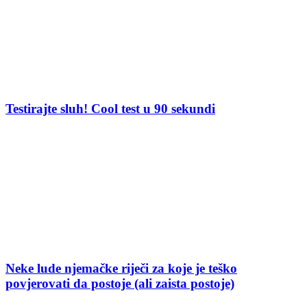
Testirajte sluh! Cool test u 90 sekundi
Neke lude njemačke riječi za koje je teško
povjerovati da postoje (ali zaista postoje)