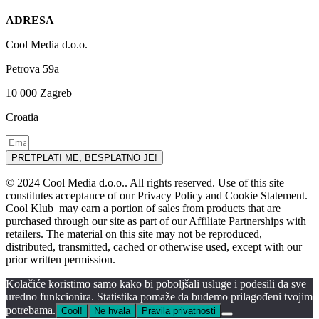
ADRESA
Cool Media d.o.o.
Petrova 59a
10 000 Zagreb
Croatia
PRETPLATI ME, BESPLATNO JE!
© 2024 Cool Media d.o.o.. All rights reserved. Use of this site
constitutes acceptance of our Privacy Policy and Cookie Statement.
Cool Klub may earn a portion of sales from products that are
purchased through our site as part of our Affiliate Partnerships with
retailers. The material on this site may not be reproduced,
distributed, transmitted, cached or otherwise used, except with our
prior written permission.
Kolačiće koristimo samo kako bi poboljšali usluge i podesili da sve
uredno funkcionira. Statistika pomaže da budemo prilagođeni tvojim
potrebama.
Cool!
Ne hvala
Pravila privatnosti