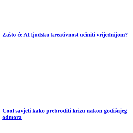
Zašto će AI ljudsku kreativnost učiniti vrijednijom?
Cool savjeti kako prebroditi krizu nakon godišnjeg
odmora