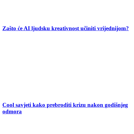
Zašto će AI ljudsku kreativnost učiniti vrijednijom?
Cool savjeti kako prebroditi krizu nakon godišnjeg
odmora