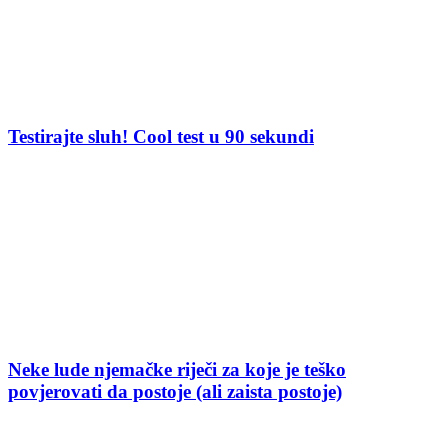
Testirajte sluh! Cool test u 90 sekundi
Neke lude njemačke riječi za koje je teško
povjerovati da postoje (ali zaista postoje)