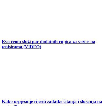
Evo čemu služi par dodatnih rupica za vezice na
tenisicama (VIDEO)
Kako uspješnije riješiti zadatke čitanja i slušanja na