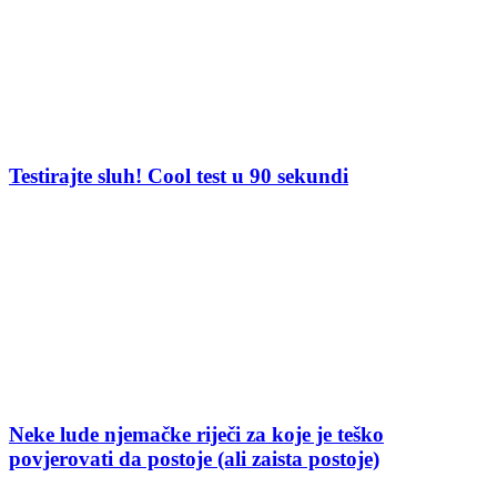
Testirajte sluh! Cool test u 90 sekundi
Neke lude njemačke riječi za koje je teško
povjerovati da postoje (ali zaista postoje)