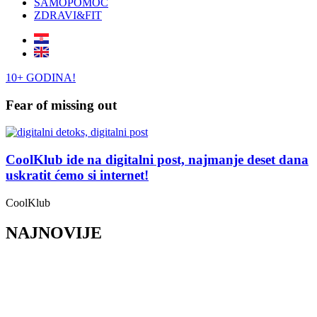
SAMOPOMOĆ
ZDRAVI&FIT
10+ GODINA!
Fear of missing out
CoolKlub ide na digitalni post, najmanje deset dana
uskratit ćemo si internet!
CoolKlub
NAJNOVIJE