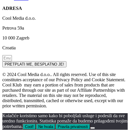
ADRESA
Cool Media d.o.o.
Petrova 59a
10 000 Zagreb
Croatia
PRETPLATI ME, BESPLATNO JE!
© 2024 Cool Media d.o.o.. All rights reserved. Use of this site
constitutes acceptance of our Privacy Policy and Cookie Statement.
Cool Klub may earn a portion of sales from products that are
purchased through our site as part of our Affiliate Partnerships with
retailers. The material on this site may not be reproduced,
distributed, transmitted, cached or otherwise used, except with our
prior written permission.
Kolačiće koristimo samo kako bi poboljšali usluge i podesili da sve
uredno funkcionira. Statistika pomaže da budemo prilagođeni tvojim
potrebama.
Cool!
Ne hvala
Pravila privatnosti