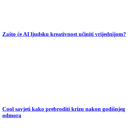
Zašto će AI ljudsku kreativnost učiniti vrijednijom?
Cool savjeti kako prebroditi krizu nakon godišnjeg
odmora