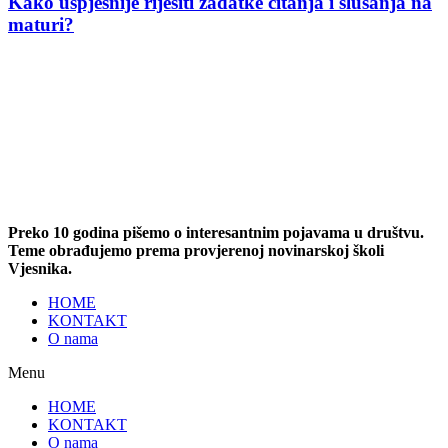
Kako uspješnije riješiti zadatke čitanja i slušanja na
maturi?
Preko 10 godina pišemo o interesantnim pojavama u društvu.
Teme obrađujemo prema provjerenoj novinarskoj školi
Vjesnika.
HOME
KONTAKT
O nama
Menu
HOME
KONTAKT
O nama