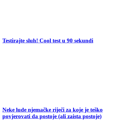
Testirajte sluh! Cool test u 90 sekundi
Neke lude njemačke riječi za koje je teško
povjerovati da postoje (ali zaista postoje)