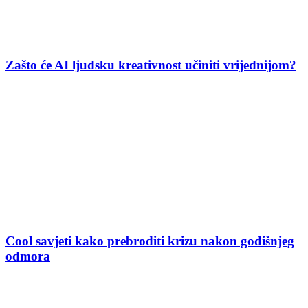
Zašto će AI ljudsku kreativnost učiniti vrijednijom?
Cool savjeti kako prebroditi krizu nakon godišnjeg
odmora