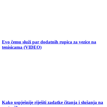
Evo čemu služi par dodatnih rupica za vezice na
tenisicama (VIDEO)
Kako uspješnije riješiti zadatke čitanja i slušanja na