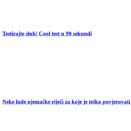
Testirajte sluh! Cool test u 90 sekundi
Neke lude njemačke riječi za koje je teško povjerovati 