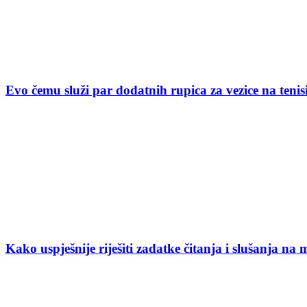
Evo čemu služi par dodatnih rupica za vezice na ten
Kako uspješnije riješiti zadatke čitanja i slušanja na 