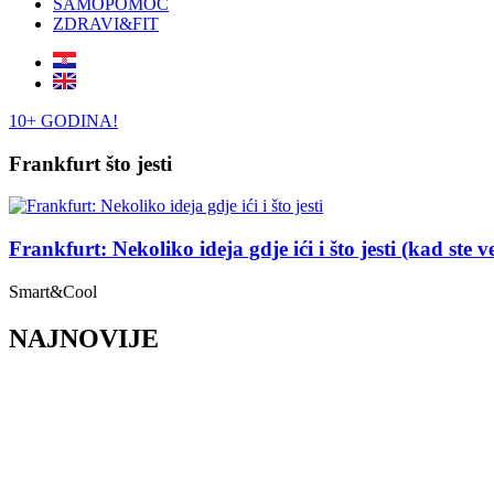
SAMOPOMOĆ
ZDRAVI&FIT
10+ GODINA!
Frankfurt što jesti
Frankfurt: Nekoliko ideja gdje ići i što jesti (kad ste v
Smart&Cool
NAJNOVIJE