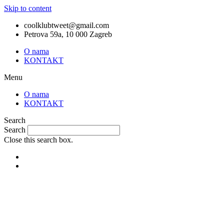
Skip to content
coolklubtweet@gmail.com
Petrova 59a, 10 000 Zagreb
O nama
KONTAKT
Menu
O nama
KONTAKT
Search
Search
Close this search box.