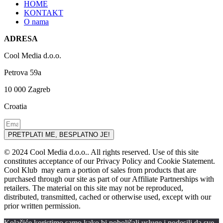
HOME
KONTAKT
O nama
ADRESA
Cool Media d.o.o.
Petrova 59a
10 000 Zagreb
Croatia
PRETPLATI ME, BESPLATNO JE!
© 2024 Cool Media d.o.o.. All rights reserved. Use of this site
constitutes acceptance of our Privacy Policy and Cookie Statement.
Cool Klub may earn a portion of sales from products that are
purchased through our site as part of our Affiliate Partnerships with
retailers. The material on this site may not be reproduced,
distributed, transmitted, cached or otherwise used, except with our
prior written permission.
Kolačiće koristimo samo kako bi poboljšali usluge i podesili da sve