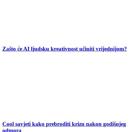
Zašto će AI ljudsku kreativnost učiniti vrijednijom?
Cool savjeti kako prebroditi krizu nakon godišnjeg
odmora