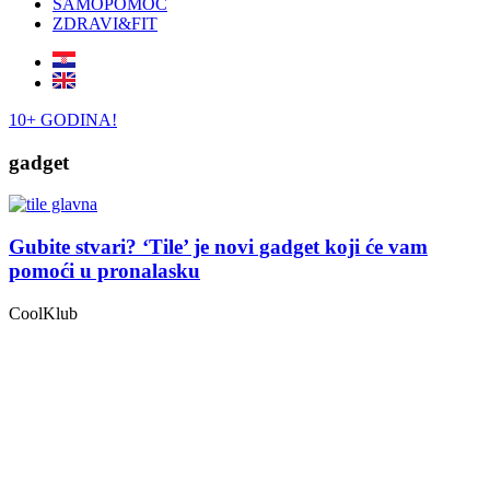
SAMOPOMOĆ
ZDRAVI&FIT
10+ GODINA!
gadget
Gubite stvari? ‘Tile’ je novi gadget koji će vam
pomoći u pronalasku
CoolKlub