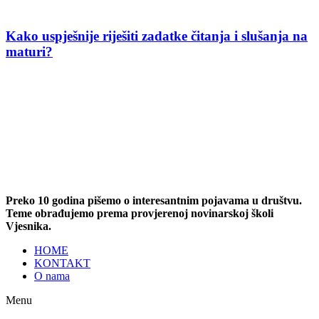
Kako uspješnije riješiti zadatke čitanja i slušanja na
maturi?
Preko 10 godina pišemo o interesantnim pojavama u društvu.
Teme obrađujemo prema provjerenoj novinarskoj školi
Vjesnika.
HOME
KONTAKT
O nama
Menu