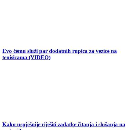
Evo čemu služi par dodatnih rupica za vezice na
tenisicama (VIDEO)
Kako uspješnije riješiti zadatke čitanja i slušanja na