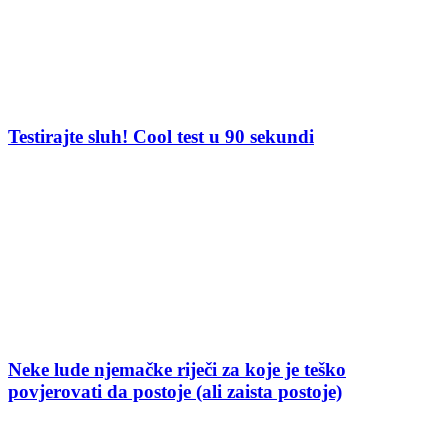
Testirajte sluh! Cool test u 90 sekundi
Neke lude njemačke riječi za koje je teško
povjerovati da postoje (ali zaista postoje)