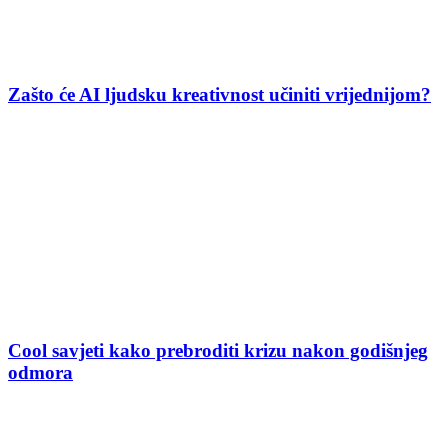
Zašto će AI ljudsku kreativnost učiniti vrijednijom?
Cool savjeti kako prebroditi krizu nakon godišnjeg
odmora