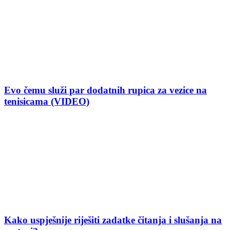
Evo čemu služi par dodatnih rupica za vezice na
tenisicama (VIDEO)
Kako uspješnije riješiti zadatke čitanja i slušanja na