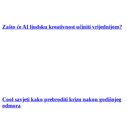
Zašto će AI ljudsku kreativnost učiniti vrijednijom?
Cool savjeti kako prebroditi krizu nakon godišnjeg
odmora