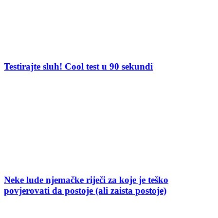
Testirajte sluh! Cool test u 90 sekundi
Neke lude njemačke riječi za koje je teško
povjerovati da postoje (ali zaista postoje)