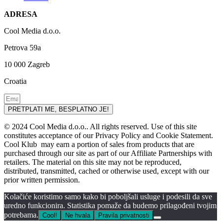
ADRESA
Cool Media d.o.o.
Petrova 59a
10 000 Zagreb
Croatia
PRETPLATI ME, BESPLATNO JE!
© 2024 Cool Media d.o.o.. All rights reserved. Use of this site
constitutes acceptance of our Privacy Policy and Cookie Statement.
Cool Klub may earn a portion of sales from products that are
purchased through our site as part of our Affiliate Partnerships with
retailers. The material on this site may not be reproduced,
distributed, transmitted, cached or otherwise used, except with our
prior written permission.
Kolačiće koristimo samo kako bi poboljšali usluge i podesili da sve
uredno funkcionira. Statistika pomaže da budemo prilagođeni tvojim
potrebama.
Cool!
Ne hvala
Pravila privatnosti