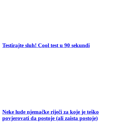
Testirajte sluh! Cool test u 90 sekundi
Neke lude njemačke riječi za koje je teško
povjerovati da postoje (ali zaista postoje)