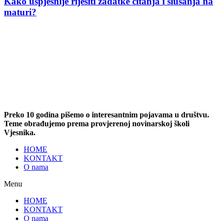
Kako uspješnije riješiti zadatke čitanja i slušanja na
maturi?
Preko 10 godina pišemo o interesantnim pojavama u društvu.
Teme obrađujemo prema provjerenoj novinarskoj školi
Vjesnika.
HOME
KONTAKT
O nama
Menu
HOME
KONTAKT
O nama