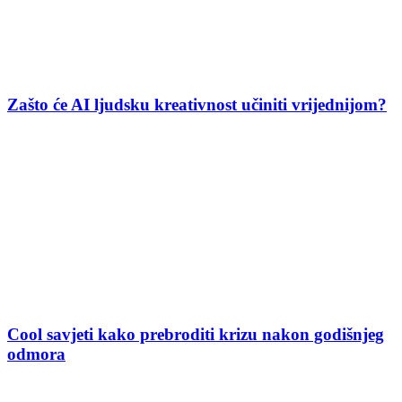
Zašto će AI ljudsku kreativnost učiniti vrijednijom?
Cool savjeti kako prebroditi krizu nakon godišnjeg
odmora