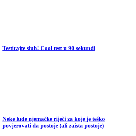
Testirajte sluh! Cool test u 90 sekundi
Neke lude njemačke riječi za koje je teško
povjerovati da postoje (ali zaista postoje)