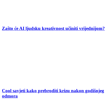
Zašto će AI ljudsku kreativnost učiniti vrijednijom?
Cool savjeti kako prebroditi krizu nakon godišnjeg
odmora