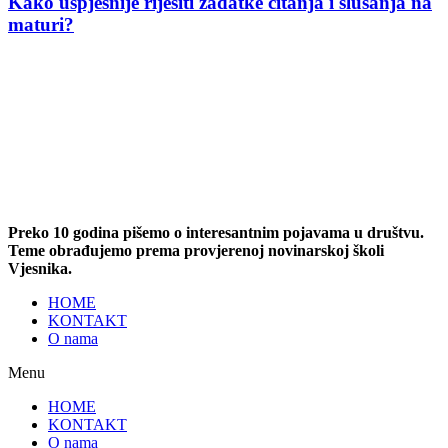
Kako uspješnije riješiti zadatke čitanja i slušanja na
maturi?
Preko 10 godina pišemo o interesantnim pojavama u društvu.
Teme obrađujemo prema provjerenoj novinarskoj školi
Vjesnika.
HOME
KONTAKT
O nama
Menu
HOME
KONTAKT
O nama