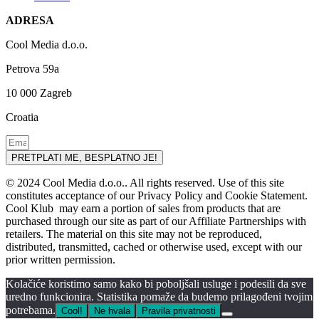
ADRESA
Cool Media d.o.o.
Petrova 59a
10 000 Zagreb
Croatia
PRETPLATI ME, BESPLATNO JE!
© 2024 Cool Media d.o.o.. All rights reserved. Use of this site
constitutes acceptance of our Privacy Policy and Cookie Statement.
Cool Klub may earn a portion of sales from products that are
purchased through our site as part of our Affiliate Partnerships with
retailers. The material on this site may not be reproduced,
distributed, transmitted, cached or otherwise used, except with our
prior written permission.
Kolačiće koristimo samo kako bi poboljšali usluge i podesili da sve
uredno funkcionira. Statistika pomaže da budemo prilagođeni tvojim
potrebama.
Cool!
Ne hvala
Pravila privatnosti