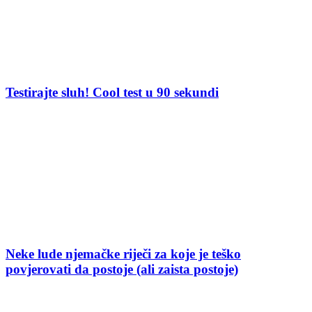
Testirajte sluh! Cool test u 90 sekundi
Neke lude njemačke riječi za koje je teško
povjerovati da postoje (ali zaista postoje)