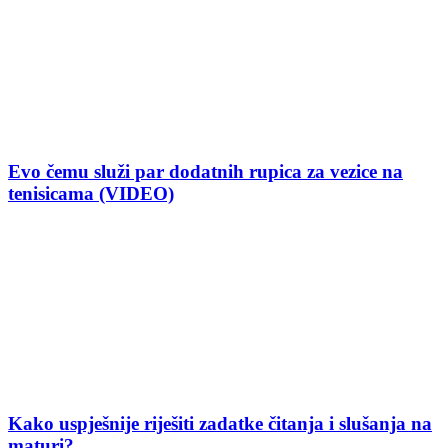
Evo čemu služi par dodatnih rupica za vezice na
tenisicama (VIDEO)
Kako uspješnije riješiti zadatke čitanja i slušanja na
maturi?