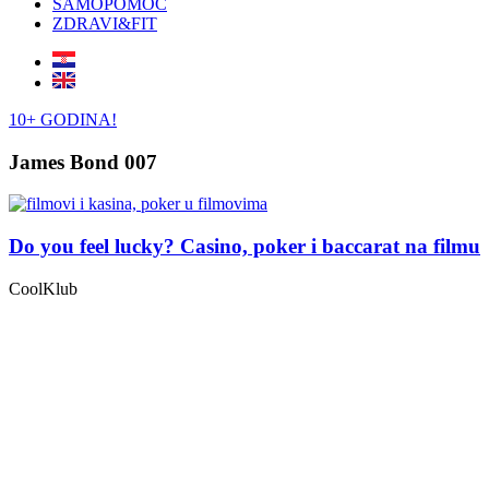
SAMOPOMOĆ
ZDRAVI&FIT
10+ GODINA!
James Bond 007
Do you feel lucky? Casino, poker i baccarat na filmu
CoolKlub