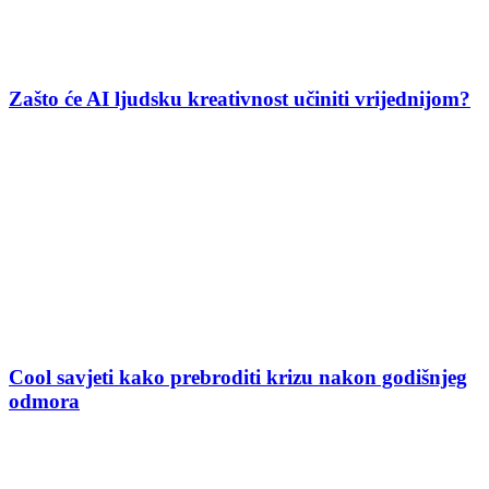
Zašto će AI ljudsku kreativnost učiniti vrijednijom?
Cool savjeti kako prebroditi krizu nakon godišnjeg
odmora