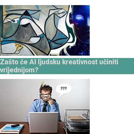
Zašto će AI ljudsku kreativnost učiniti
vrijednijom?