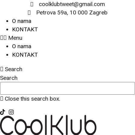
Skip to content
coolklubtweet@gmail.com
Petrova 59a, 10 000 Zagreb
O nama
KONTAKT
Menu
O nama
KONTAKT
Search
Search
Close this search box.