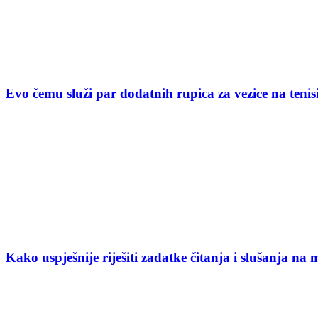
Evo čemu služi par dodatnih rupica za vezice na ten
Kako uspješnije riješiti zadatke čitanja i slušanja na 