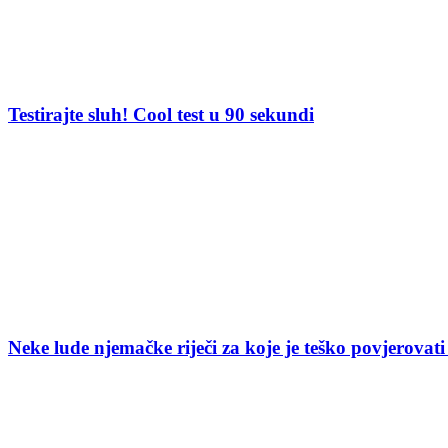
Testirajte sluh! Cool test u 90 sekundi
Neke lude njemačke riječi za koje je teško povjerovati 