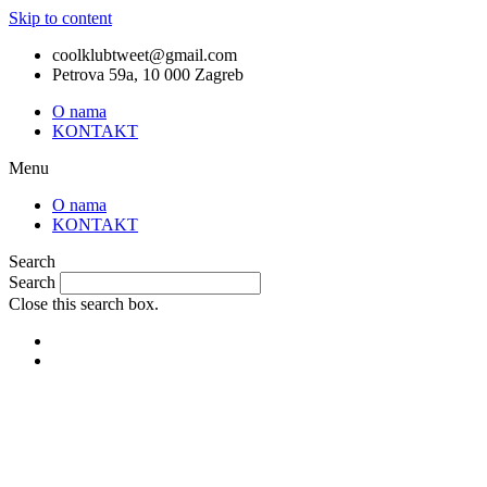
Skip to content
coolklubtweet@gmail.com
Petrova 59a, 10 000 Zagreb
O nama
KONTAKT
Menu
O nama
KONTAKT
Search
Search
Close this search box.