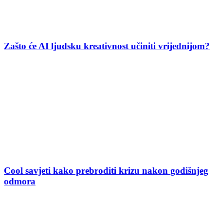
Zašto će AI ljudsku kreativnost učiniti vrijednijom?
Cool savjeti kako prebroditi krizu nakon godišnjeg
odmora