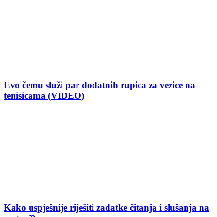
Evo čemu služi par dodatnih rupica za vezice na
tenisicama (VIDEO)
Kako uspješnije riješiti zadatke čitanja i slušanja na