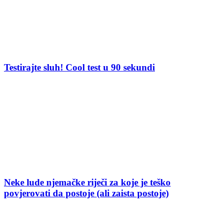
Testirajte sluh! Cool test u 90 sekundi
Neke lude njemačke riječi za koje je teško
povjerovati da postoje (ali zaista postoje)