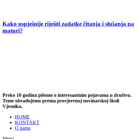
Kako uspješnije riješiti zadatke čitanja i slušanja na
maturi?
Preko 10 godina pišemo o interesantnim pojavama u društvu.
Teme obrađujemo prema provjerenoj novinarskoj školi
Vjesnika.
HOME
KONTAKT
O nama
Menu