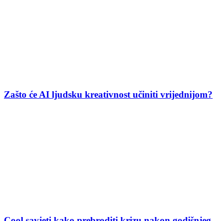
Zašto će AI ljudsku kreativnost učiniti vrijednijom?
Cool savjeti kako prebroditi krizu nakon godišnjeg