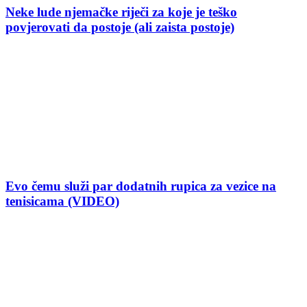
Neke lude njemačke riječi za koje je teško
povjerovati da postoje (ali zaista postoje)
Evo čemu služi par dodatnih rupica za vezice na
tenisicama (VIDEO)