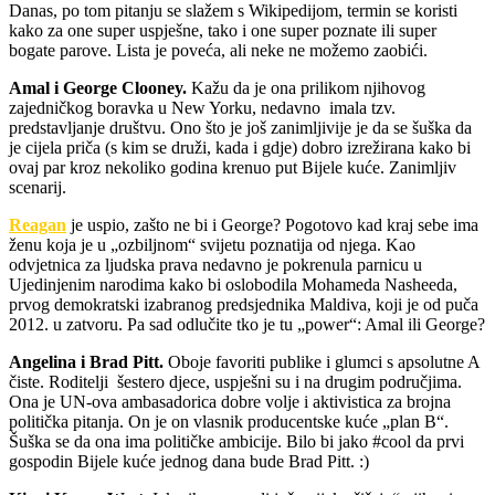
Danas, po tom pitanju se slažem s Wikipedijom, termin se koristi
kako za one super uspješne, tako i one super poznate ili super
bogate parove. Lista je poveća, ali neke ne možemo zaobići.
Amal i George Clooney.
Kažu da je ona prilikom njihovog
zajedničkog boravka u New Yorku, nedavno imala tzv.
predstavljanje društvu. Ono što je još zanimljivije je da se šuška da
je cijela priča (s kim se druži, kada i gdje) dobro izrežirana kako bi
ovaj par kroz nekoliko godina krenuo put Bijele kuće. Zanimljiv
scenarij.
Reagan
je uspio, zašto ne bi i George? Pogotovo kad kraj sebe ima
ženu koja je u „ozbiljnom“ svijetu poznatija od njega. Kao
odvjetnica za ljudska prava nedavno je pokrenula parnicu u
Ujedinjenim narodima kako bi oslobodila Mohameda Nasheeda,
prvog demokratski izabranog predsjednika Maldiva, koji je od puča
2012. u zatvoru. Pa sad odlučite tko je tu „power“: Amal ili George?
Angelina i Brad Pitt.
Oboje favoriti publike i glumci s apsolutne A
čiste. Roditelji šestero djece, uspješni su i na drugim područjima.
Ona je UN-ova ambasadorica dobre volje i aktivistica za brojna
politička pitanja. On je on vlasnik producentske kuće „plan B“.
Šuška se da ona ima političke ambicije. Bilo bi jako #cool da prvi
gospodin Bijele kuće jednog dana bude Brad Pitt. :)