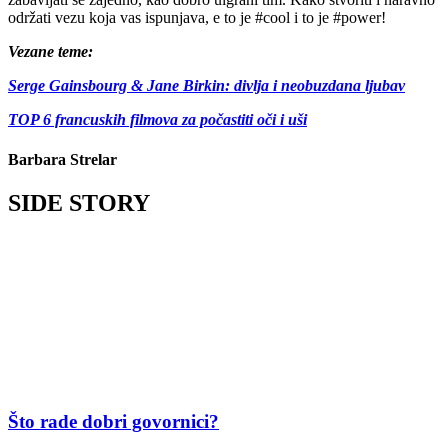
održati vezu koja vas ispunjava, e to je #cool i to je #power!
Vezane teme:
Serge Gainsbourg & Jane Birkin: divlja i neobuzdana ljubav
TOP 6 francuskih filmova za počastiti oči i uši
Barbara Strelar
SIDE STORY
Što rade dobri govornici?