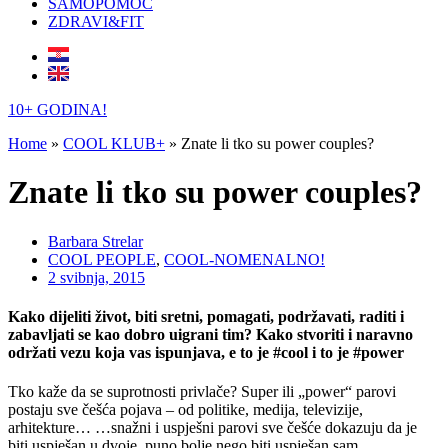
SAMOPOMOĆ
ZDRAVI&FIT
10+ GODINA!
Home
»
COOL KLUB+
»
Znate li tko su power couples?
Znate li tko su power couples?
Barbara Strelar
COOL PEOPLE
,
COOL-NOMENALNO!
2 svibnja, 2015
Kako dijeliti život, biti sretni, pomagati, podržavati, raditi i
zabavljati se kao dobro uigrani tim? Kako stvoriti i naravno
održati vezu koja vas ispunjava, e to je #cool i to je #power
Tko kaže da se suprotnosti privlače? Super ili „power“ parovi
postaju sve češća pojava – od politike, medija, televizije,
arhitekture… …snažni i uspješni parovi sve češće dokazuju da je
biti uspješan u dvoje, puno bolje nego biti uspješan sam.