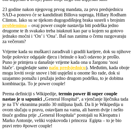
23 godine nakon njegovog prvog mandata, za prvu predsjednicu
SAD-a ponovo će se kandidirati Billova supruga, Hillary Rodham
Clinton. Iako su se tijekom dugogodišnjeg braka susreli s brojnim
problemima
– ovaj power couple nastavlja biti podrška jedno
drugome te ih svakako treba istaknuti kao par u kojem su gotovo
jednako moćni i ‘On’ i ‘Ona’. Baš nas zanima o čemu razgovaraju
za večerom?
Vrijeme kada su muškarci zarađivali i gradili karijere, dok su njihove
bolje polovice odgajale djecu i brinule o kući odavno je prošlo.
Puno je primjera u današnje vrijeme kada ona u žargonu ‘nosi
hlače’. (pogledajte samo
našu predsjednicu
). Međutim, kada oboje
mogu loviti svoje snove i biti uspješni u onome što rade, dok si
uzajamno pomažu i pružaju jedno drugom podršku, to je dobitna
kombinacija. To je power couple!
Prema definiciji s Wikipedije,
termin power ili super couple
nastao je u sapunici
„General Hospital“, a vjenčanje liječnika tada
je na TV ekranima pratilo 30 milijuna ljudi. Da li je Wikipedija u
ovom slučaju u pravu, ostavljam na vama, ali barem dvije i nešto
tisuće godina prije „General Hospitala“ postojali su Kleopatra i
Marko Antonije, veliki vojskovođa i princeza Egipta – to je bio
pravi retro #power couple!