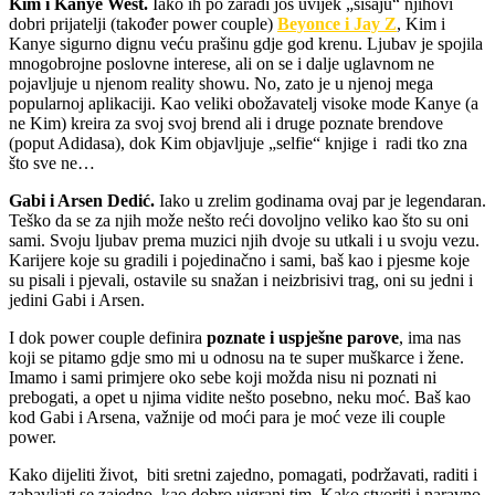
Kim i Kanye West.
Iako ih po zaradi još uvijek „šišaju“ njihovi
dobri prijatelji (također power couple)
Beyonce i Jay Z
, Kim i
Kanye sigurno dignu veću prašinu gdje god krenu. Ljubav je spojila
mnogobrojne poslovne interese, ali on se i dalje uglavnom ne
pojavljuje u njenom reality showu. No, zato je u njenoj mega
popularnoj aplikaciji. Kao veliki obožavatelj visoke mode Kanye (a
ne Kim) kreira za svoj svoj brend ali i druge poznate brendove
(poput Adidasa), dok Kim objavljuje „selfie“ knjige i radi tko zna
što sve ne…
Gabi i Arsen Dedić.
Iako u zrelim godinama ovaj par je legendaran.
Teško da se za njih može nešto reći dovoljno veliko kao što su oni
sami. Svoju ljubav prema muzici njih dvoje su utkali i u svoju vezu.
Karijere koje su gradili i pojedinačno i sami, baš kao i pjesme koje
su pisali i pjevali, ostavile su snažan i neizbrisivi trag, oni su jedni i
jedini Gabi i Arsen.
I dok power couple definira
poznate i uspješne parove
, ima nas
koji se pitamo gdje smo mi u odnosu na te super muškarce i žene.
Imamo i sami primjere oko sebe koji možda nisu ni poznati ni
prebogati, a opet u njima vidite nešto posebno, neku moć. Baš kao
kod Gabi i Arsena, važnije od moći para je moć veze ili couple
power.
Kako dijeliti život, biti sretni zajedno, pomagati, podržavati, raditi i
zabavljati se zajedno, kao dobro uigrani tim. Kako stvoriti i naravno