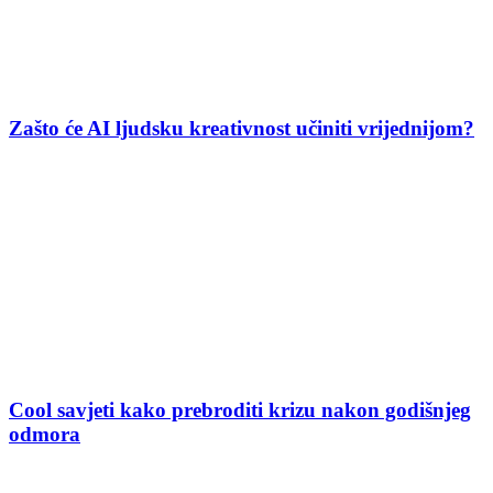
Zašto će AI ljudsku kreativnost učiniti vrijednijom?
Cool savjeti kako prebroditi krizu nakon godišnjeg
odmora