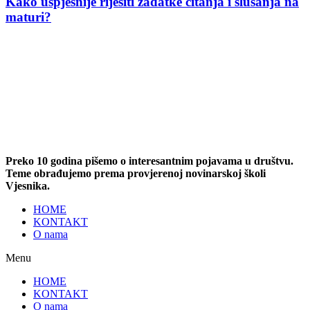
Kako uspješnije riješiti zadatke čitanja i slušanja na
maturi?
Preko 10 godina pišemo o interesantnim pojavama u društvu.
Teme obrađujemo prema provjerenoj novinarskoj školi
Vjesnika.
HOME
KONTAKT
O nama
Menu
HOME
KONTAKT
O nama