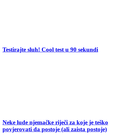
Testirajte sluh! Cool test u 90 sekundi
Neke lude njemačke riječi za koje je teško
povjerovati da postoje (ali zaista postoje)