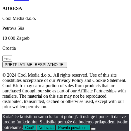
ADRESA
Cool Media d.o.o.
Petrova 59a
10 000 Zagreb
Croatia
PRETPLATI ME, BESPLATNO JE!
© 2024 Cool Media d.o.o.. All rights reserved. Use of this site
constitutes acceptance of our Privacy Policy and Cookie Statement.
Cool Klub may earn a portion of sales from products that are
purchased through our site as part of our Affiliate Partnerships with
retailers. The material on this site may not be reproduced,
distributed, transmitted, cached or otherwise used, except with our
prior written permission.
Kolačiće koristimo samo kako bi poboljšali usluge i podesili da sve
uredno funkcionira. Statistika pomaže da budemo prilagođeni tvojim
potrebama.
Cool!
Ne hvala
Pravila privatnosti