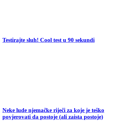
Testirajte sluh! Cool test u 90 sekundi
Neke lude njemačke riječi za koje je teško
povjerovati da postoje (ali zaista postoje)