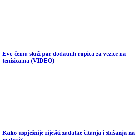
Evo čemu služi par dodatnih rupica za vezice na
tenisicama (VIDEO)
Kako uspješnije riješiti zadatke čitanja i slušanja na
maturi?