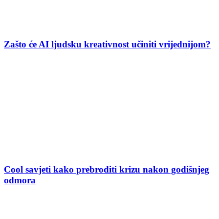
Zašto će AI ljudsku kreativnost učiniti vrijednijom?
Cool savjeti kako prebroditi krizu nakon godišnjeg
odmora