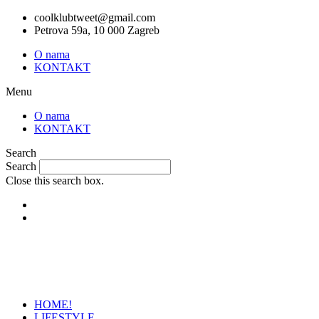
Skip
coolklubtweet@gmail.com
to
Petrova 59a, 10 000 Zagreb
content
O nama
KONTAKT
Menu
O nama
KONTAKT
Search
Search
Close this search box.
HOME!
LIFESTYLE