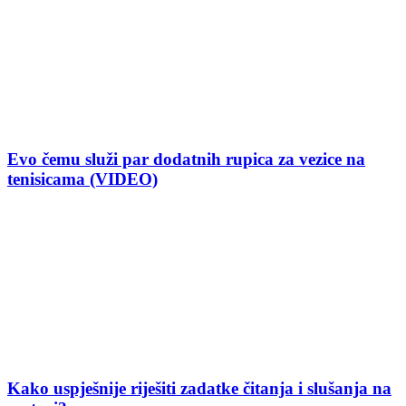
Evo čemu služi par dodatnih rupica za vezice na
tenisicama (VIDEO)
Kako uspješnije riješiti zadatke čitanja i slušanja na