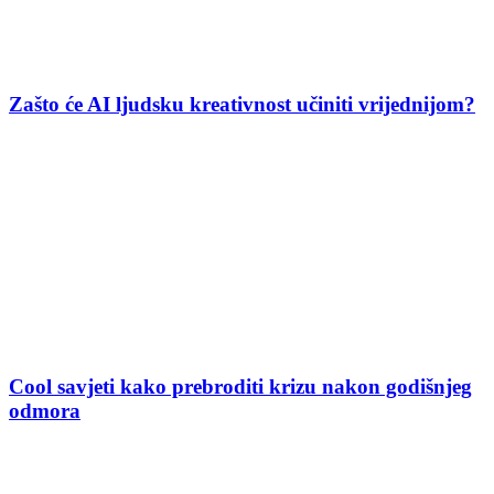
Zašto će AI ljudsku kreativnost učiniti vrijednijom?
Cool savjeti kako prebroditi krizu nakon godišnjeg
odmora