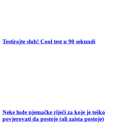
Testirajte sluh! Cool test u 90 sekundi
Neke lude njemačke riječi za koje je teško
povjerovati da postoje (ali zaista postoje)