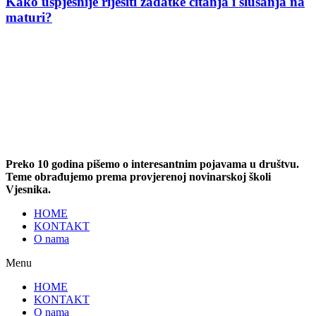
Kako uspješnije riješiti zadatke čitanja i slušanja na
maturi?
Preko 10 godina pišemo o interesantnim pojavama u društvu.
Teme obrađujemo prema provjerenoj novinarskoj školi
Vjesnika.
HOME
KONTAKT
O nama
Menu
HOME
KONTAKT
O nama