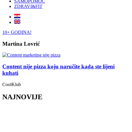
SAMOPOMOĆ
ZDRAVI&FIT
10+ GODINA!
Martina Lovrić
Content nije pizza koju naručite kada ste lijeni
kuhati
CoolKlub
NAJNOVIJE