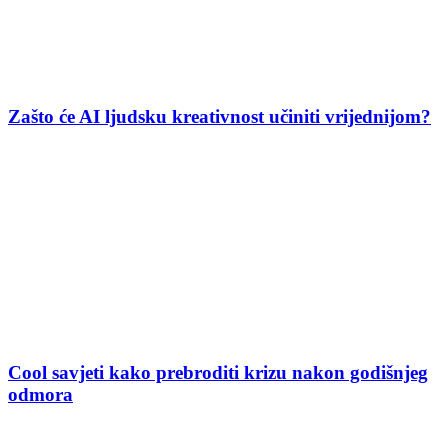
Zašto će AI ljudsku kreativnost učiniti vrijednijom?
Cool savjeti kako prebroditi krizu nakon godišnjeg
odmora