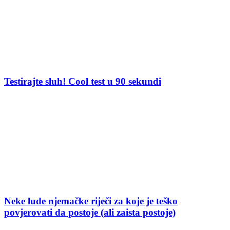
Testirajte sluh! Cool test u 90 sekundi
Neke lude njemačke riječi za koje je teško
povjerovati da postoje (ali zaista postoje)