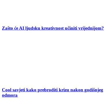
Zašto će AI ljudsku kreativnost učiniti vrijednijom?
Cool savjeti kako prebroditi krizu nakon godišnjeg
odmora