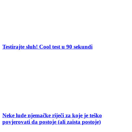
Testirajte sluh! Cool test u 90 sekundi
Neke lude njemačke riječi za koje je teško
povjerovati da postoje (ali zaista postoje)