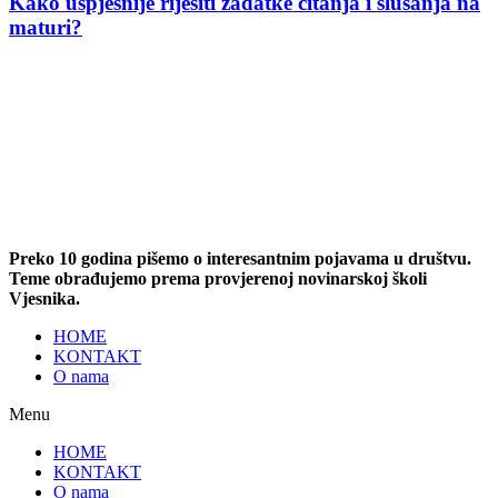
Kako uspješnije riješiti zadatke čitanja i slušanja na
maturi?
Preko 10 godina pišemo o interesantnim pojavama u društvu.
Teme obrađujemo prema provjerenoj novinarskoj školi
Vjesnika.
HOME
KONTAKT
O nama
Menu
HOME
KONTAKT
O nama