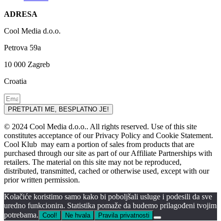
ADRESA
Cool Media d.o.o.
Petrova 59a
10 000 Zagreb
Croatia
PRETPLATI ME, BESPLATNO JE!
© 2024 Cool Media d.o.o.. All rights reserved. Use of this site
constitutes acceptance of our Privacy Policy and Cookie Statement.
Cool Klub may earn a portion of sales from products that are
purchased through our site as part of our Affiliate Partnerships with
retailers. The material on this site may not be reproduced,
distributed, transmitted, cached or otherwise used, except with our
prior written permission.
Kolačiće koristimo samo kako bi poboljšali usluge i podesili da sve
uredno funkcionira. Statistika pomaže da budemo prilagođeni tvojim
potrebama.
Cool!
Ne hvala
Pravila privatnosti