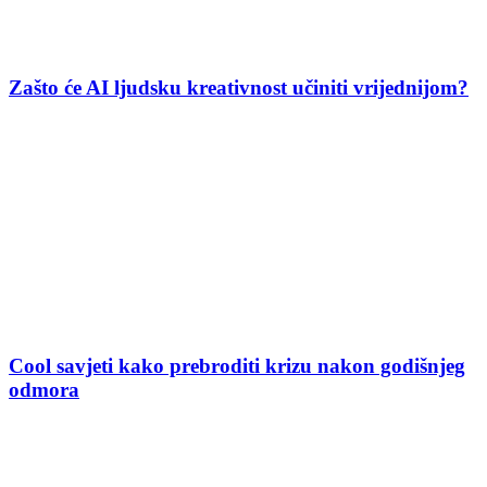
Zašto će AI ljudsku kreativnost učiniti vrijednijom?
Cool savjeti kako prebroditi krizu nakon godišnjeg
odmora