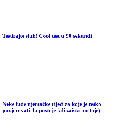
Testirajte sluh! Cool test u 90 sekundi
Neke lude njemačke riječi za koje je teško
povjerovati da postoje (ali zaista postoje)