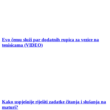
Evo čemu služi par dodatnih rupica za vezice na
tenisicama (VIDEO)
Kako uspješnije riješiti zadatke čitanja i slušanja na
maturi?