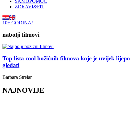
SAMOPOMOĆ
ZDRAVI&FIT
10+ GODINA!
nabolji filmovi
Top lista cool božićnih filmova koje je uvijek lijepo
gledati
Barbara Strelar
NAJNOVIJE