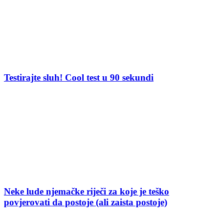
Testirajte sluh! Cool test u 90 sekundi
Neke lude njemačke riječi za koje je teško
povjerovati da postoje (ali zaista postoje)