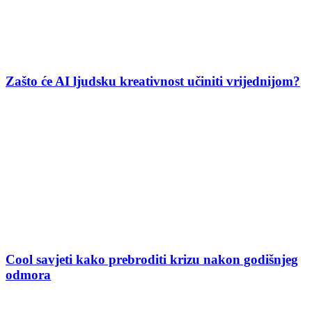
Zašto će AI ljudsku kreativnost učiniti vrijednijom?
Cool savjeti kako prebroditi krizu nakon godišnjeg
odmora