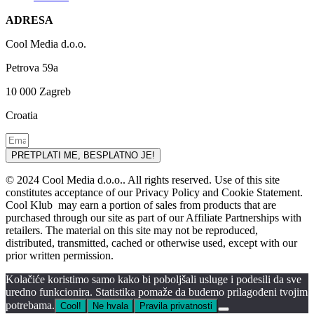
ADRESA
Cool Media d.o.o.
Petrova 59a
10 000 Zagreb
Croatia
PRETPLATI ME, BESPLATNO JE!
© 2024 Cool Media d.o.o.. All rights reserved. Use of this site
constitutes acceptance of our Privacy Policy and Cookie Statement.
Cool Klub may earn a portion of sales from products that are
purchased through our site as part of our Affiliate Partnerships with
retailers. The material on this site may not be reproduced,
distributed, transmitted, cached or otherwise used, except with our
prior written permission.
Kolačiće koristimo samo kako bi poboljšali usluge i podesili da sve
uredno funkcionira. Statistika pomaže da budemo prilagođeni tvojim
potrebama.
Cool!
Ne hvala
Pravila privatnosti