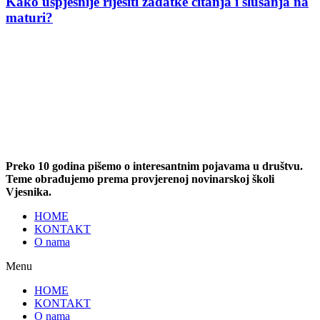
Kako uspješnije riješiti zadatke čitanja i slušanja na
maturi?
Preko 10 godina pišemo o interesantnim pojavama u društvu.
Teme obrađujemo prema provjerenoj novinarskoj školi
Vjesnika.
HOME
KONTAKT
O nama
Menu
HOME
KONTAKT
O nama