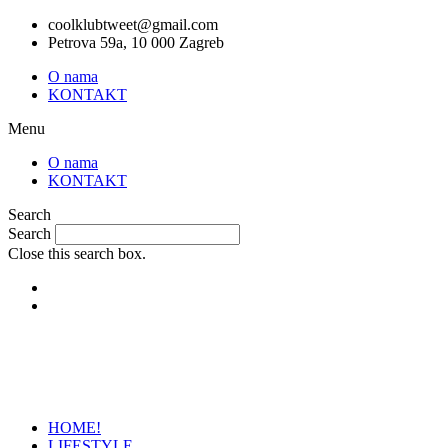
Skip
coolklubtweet@gmail.com
to
Petrova 59a, 10 000 Zagreb
content
O nama
KONTAKT
Menu
O nama
KONTAKT
Search
Search
Close this search box.
HOME!
LIFESTYLE