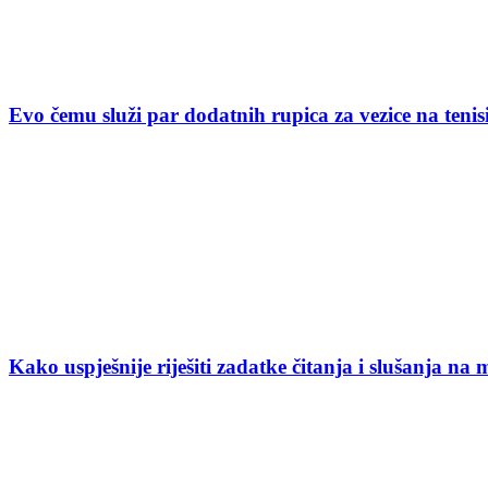
Evo čemu služi par dodatnih rupica za vezice na ten
Kako uspješnije riješiti zadatke čitanja i slušanja na 