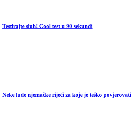
Testirajte sluh! Cool test u 90 sekundi
Neke lude njemačke riječi za koje je teško povjerovati 