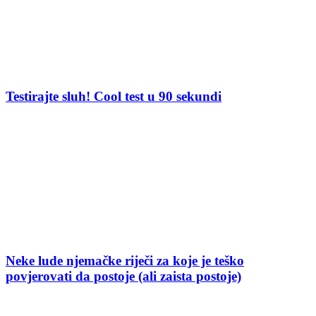
Testirajte sluh! Cool test u 90 sekundi
Neke lude njemačke riječi za koje je teško
povjerovati da postoje (ali zaista postoje)