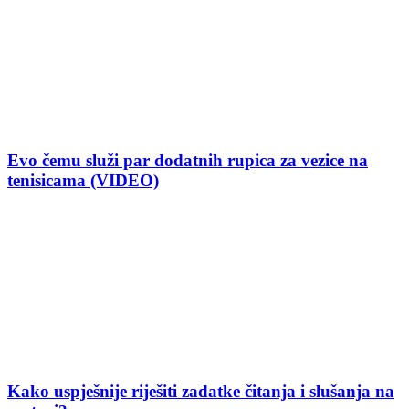
Evo čemu služi par dodatnih rupica za vezice na
tenisicama (VIDEO)
Kako uspješnije riješiti zadatke čitanja i slušanja na