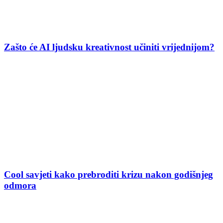
Zašto će AI ljudsku kreativnost učiniti vrijednijom?
Cool savjeti kako prebroditi krizu nakon godišnjeg
odmora