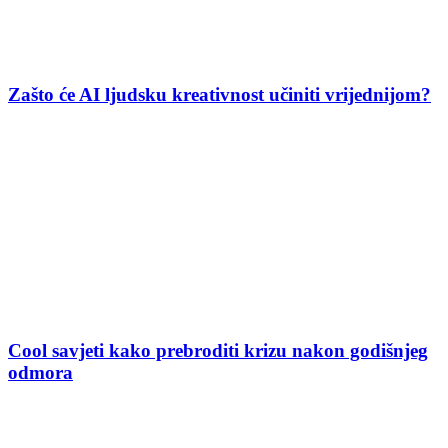
Zašto će AI ljudsku kreativnost učiniti vrijednijom?
Cool savjeti kako prebroditi krizu nakon godišnjeg
odmora