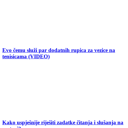
Evo čemu služi par dodatnih rupica za vezice na
tenisicama (VIDEO)
Kako uspješnije riješiti zadatke čitanja i slušanja na