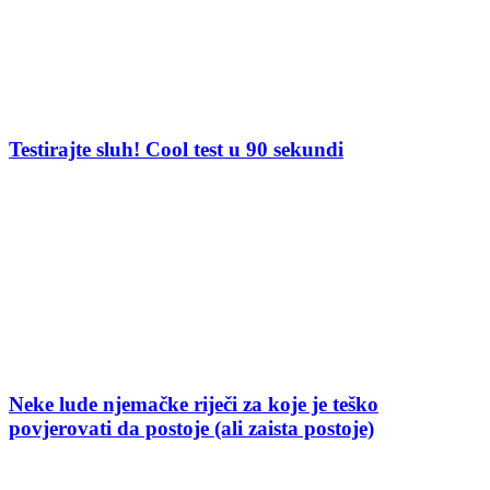
Testirajte sluh! Cool test u 90 sekundi
Neke lude njemačke riječi za koje je teško
povjerovati da postoje (ali zaista postoje)