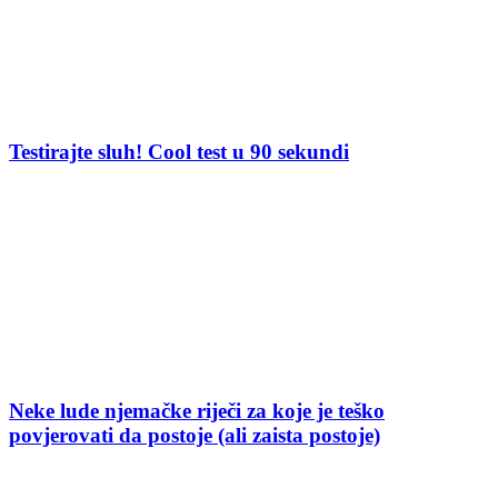
Testirajte sluh! Cool test u 90 sekundi
Neke lude njemačke riječi za koje je teško
povjerovati da postoje (ali zaista postoje)