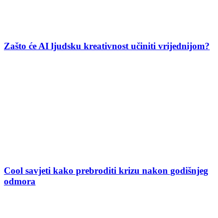
Zašto će AI ljudsku kreativnost učiniti vrijednijom?
Cool savjeti kako prebroditi krizu nakon godišnjeg
odmora