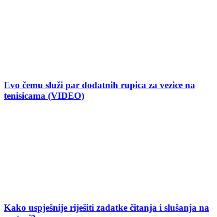
Evo čemu služi par dodatnih rupica za vezice na
tenisicama (VIDEO)
Kako uspješnije riješiti zadatke čitanja i slušanja na