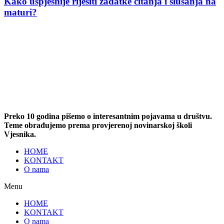
Kako uspješnije riješiti zadatke čitanja i slušanja na
maturi?
Preko 10 godina pišemo o interesantnim pojavama u društvu.
Teme obrađujemo prema provjerenoj novinarskoj školi
Vjesnika.
HOME
KONTAKT
O nama
Menu
HOME
KONTAKT
O nama