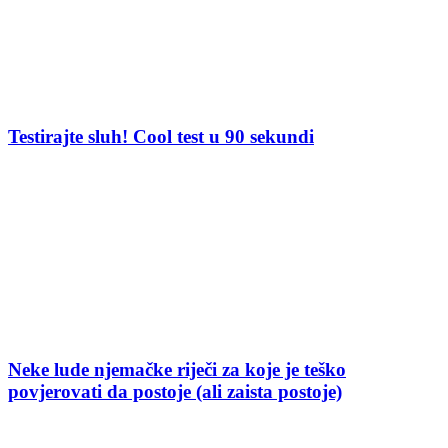
Testirajte sluh! Cool test u 90 sekundi
Neke lude njemačke riječi za koje je teško
povjerovati da postoje (ali zaista postoje)