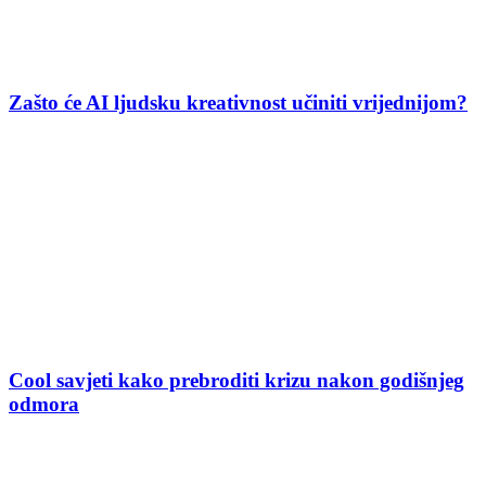
Zašto će AI ljudsku kreativnost učiniti vrijednijom?
Cool savjeti kako prebroditi krizu nakon godišnjeg
odmora