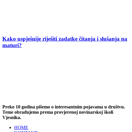
Kako uspješnije riješiti zadatke čitanja i slušanja na
maturi?
Preko 10 godina pišemo o interesantnim pojavama u društvu.
Teme obrađujemo prema provjerenoj novinarskoj školi
Vjesnika.
HOME