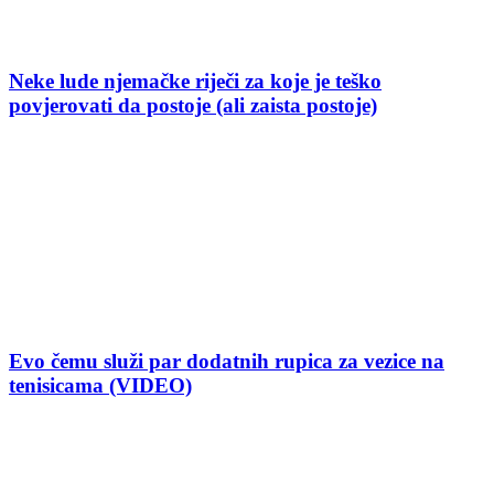
Neke lude njemačke riječi za koje je teško
povjerovati da postoje (ali zaista postoje)
Evo čemu služi par dodatnih rupica za vezice na
tenisicama (VIDEO)