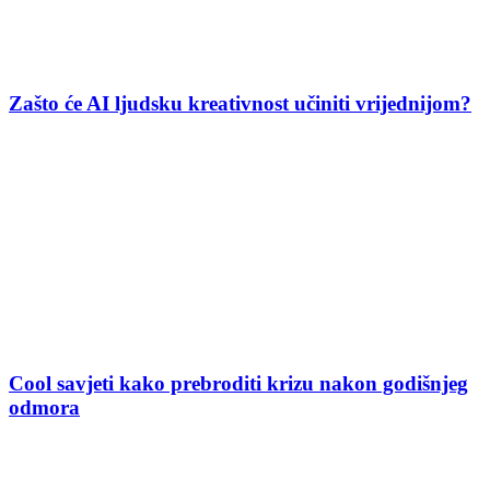
Zašto će AI ljudsku kreativnost učiniti vrijednijom?
Cool savjeti kako prebroditi krizu nakon godišnjeg
odmora