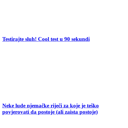
Testirajte sluh! Cool test u 90 sekundi
Neke lude njemačke riječi za koje je teško
povjerovati da postoje (ali zaista postoje)