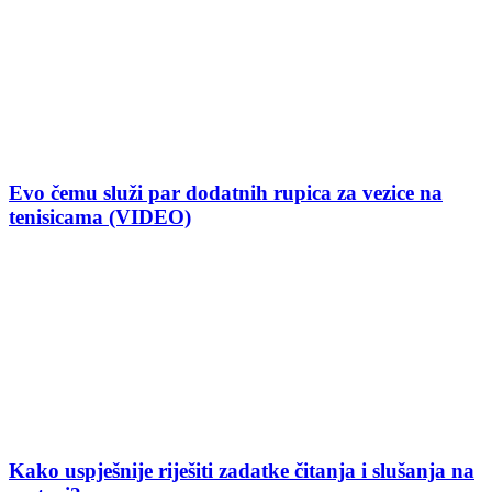
Evo čemu služi par dodatnih rupica za vezice na
tenisicama (VIDEO)
Kako uspješnije riješiti zadatke čitanja i slušanja na