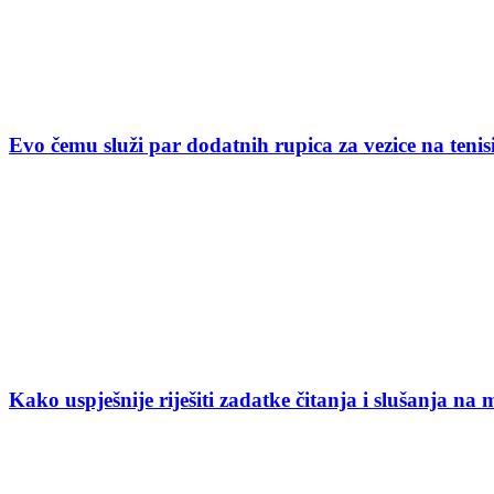
Evo čemu služi par dodatnih rupica za vezice na ten
Kako uspješnije riješiti zadatke čitanja i slušanja na 