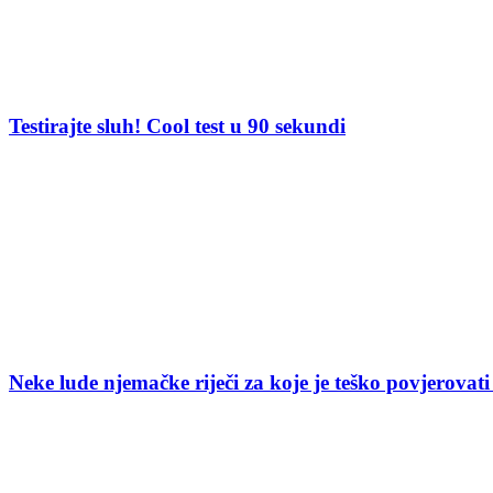
Testirajte sluh! Cool test u 90 sekundi
Neke lude njemačke riječi za koje je teško povjerovati 