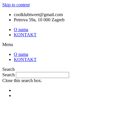
Skip to content
coolklubtweet@gmail.com
Petrova 59a, 10 000 Zagreb
O nama
KONTAKT
Menu
O nama
KONTAKT
Search
Search
Close this search box.