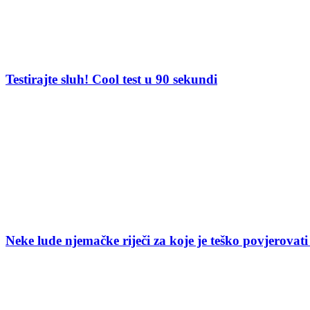
Testirajte sluh! Cool test u 90 sekundi
Neke lude njemačke riječi za koje je teško povjerovati 