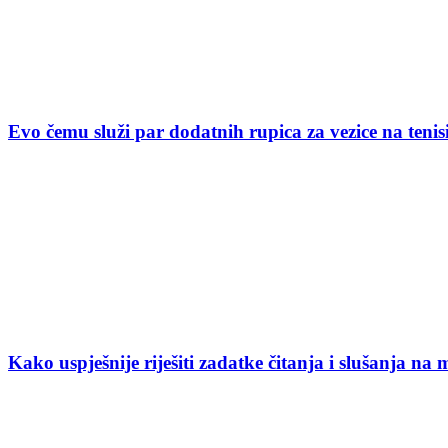
Evo čemu služi par dodatnih rupica za vezice na ten
Kako uspješnije riješiti zadatke čitanja i slušanja na 