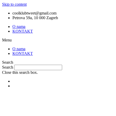
Skip to content
coolklubtweet@gmail.com
Petrova 59a, 10 000 Zagreb
O nama
KONTAKT
Menu
O nama
KONTAKT
Search
Search
Close this search box.