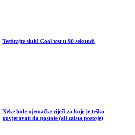
Testirajte sluh! Cool test u 90 sekundi
Neke lude njemačke riječi za koje je teško
povjerovati da postoje (ali zaista postoje)