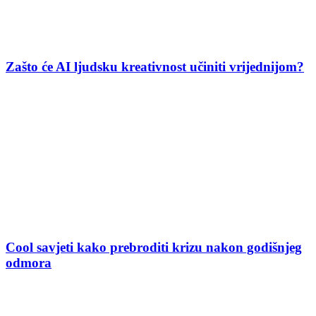
Zašto će AI ljudsku kreativnost učiniti vrijednijom?
Cool savjeti kako prebroditi krizu nakon godišnjeg
odmora