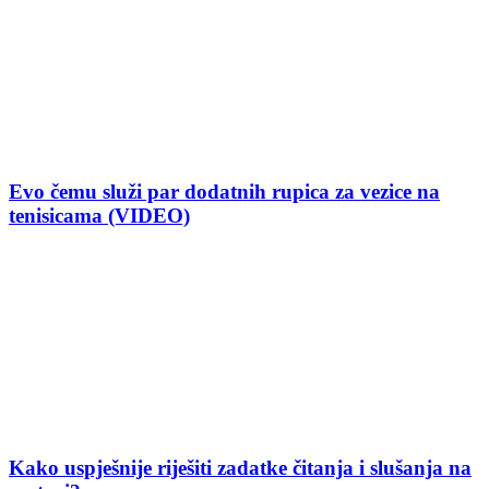
Evo čemu služi par dodatnih rupica za vezice na
tenisicama (VIDEO)
Kako uspješnije riješiti zadatke čitanja i slušanja na