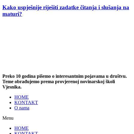
Kako uspješnije riješiti zadatke čitanja i slušanja na
maturi?
Preko 10 godina pišemo o interesantnim pojavama u društvu.
Teme obrađujemo prema provjerenoj novinarskoj školi
Vjesnika.
HOME
KONTAKT
O nama
Menu
HOME
KONTAKT