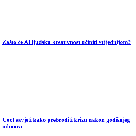
Zašto će AI ljudsku kreativnost učiniti vrijednijom?
Cool savjeti kako prebroditi krizu nakon godišnjeg
odmora