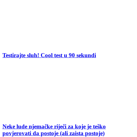
Testirajte sluh! Cool test u 90 sekundi
Neke lude njemačke riječi za koje je teško
povjerovati da postoje (ali zaista postoje)