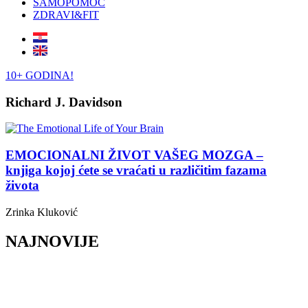
SAMOPOMOĆ
ZDRAVI&FIT
10+ GODINA!
Richard J. Davidson
EMOCIONALNI ŽIVOT VAŠEG MOZGA –
knjiga kojoj ćete se vraćati u različitim fazama
života
Zrinka Kluković
NAJNOVIJE