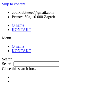
Skip to content
coolklubtweet@gmail.com
Petrova 59a, 10 000 Zagreb
O nama
KONTAKT
Menu
O nama
KONTAKT
Search
Search
Close this search box.