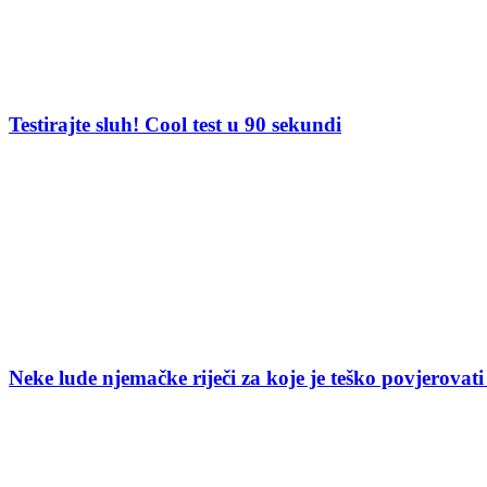
Testirajte sluh! Cool test u 90 sekundi
Neke lude njemačke riječi za koje je teško povjerovati 