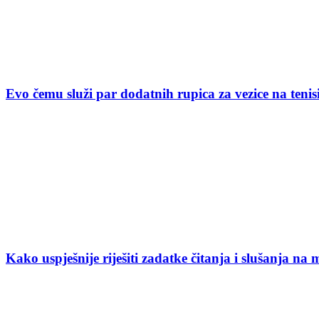
Evo čemu služi par dodatnih rupica za vezice na ten
Kako uspješnije riješiti zadatke čitanja i slušanja na 