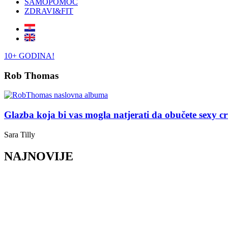
SAMOPOMOĆ
ZDRAVI&FIT
10+ GODINA!
Rob Thomas
Glazba koja bi vas mogla natjerati da obučete sexy 
Sara Tilly
NAJNOVIJE