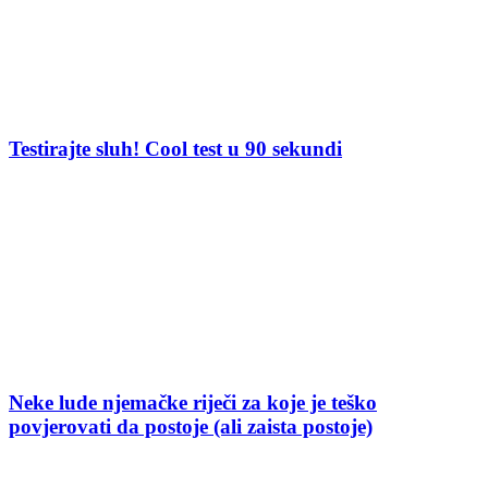
Testirajte sluh! Cool test u 90 sekundi
Neke lude njemačke riječi za koje je teško
povjerovati da postoje (ali zaista postoje)