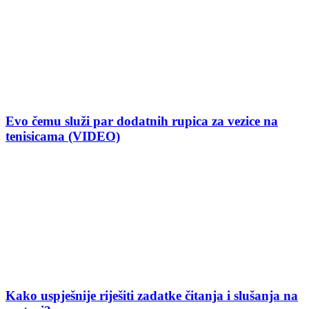
Evo čemu služi par dodatnih rupica za vezice na
tenisicama (VIDEO)
Kako uspješnije riješiti zadatke čitanja i slušanja na