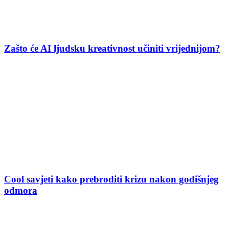
Zašto će AI ljudsku kreativnost učiniti vrijednijom?
Cool savjeti kako prebroditi krizu nakon godišnjeg
odmora