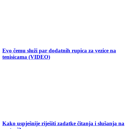
Evo čemu služi par dodatnih rupica za vezice na
tenisicama (VIDEO)
Kako uspješnije riješiti zadatke čitanja i slušanja na