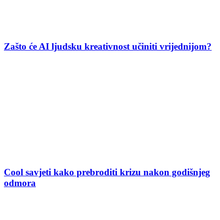
Zašto će AI ljudsku kreativnost učiniti vrijednijom?
Cool savjeti kako prebroditi krizu nakon godišnjeg
odmora