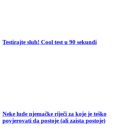
Testirajte sluh! Cool test u 90 sekundi
Neke lude njemačke riječi za koje je teško
povjerovati da postoje (ali zaista postoje)