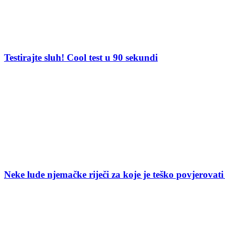
Testirajte sluh! Cool test u 90 sekundi
Neke lude njemačke riječi za koje je teško povjerovati 