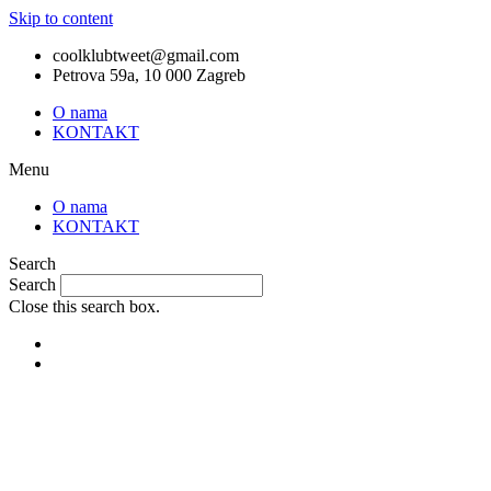
Skip to content
coolklubtweet@gmail.com
Petrova 59a, 10 000 Zagreb
O nama
KONTAKT
Menu
O nama
KONTAKT
Search
Search
Close this search box.