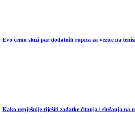
Evo čemu služi par dodatnih rupica za vezice na ten
Kako uspješnije riješiti zadatke čitanja i slušanja na 