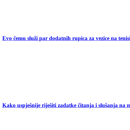
Evo čemu služi par dodatnih rupica za vezice na ten
Kako uspješnije riješiti zadatke čitanja i slušanja na 