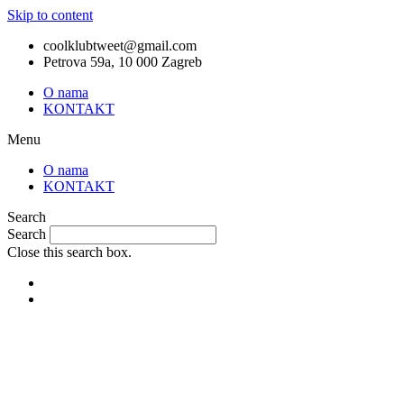
Skip to content
coolklubtweet@gmail.com
Petrova 59a, 10 000 Zagreb
O nama
KONTAKT
Menu
O nama
KONTAKT
Search
Search
Close this search box.