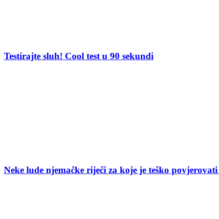
Testirajte sluh! Cool test u 90 sekundi
Neke lude njemačke riječi za koje je teško povjerovati 