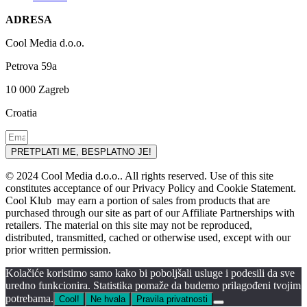
ADRESA
Cool Media d.o.o.
Petrova 59a
10 000 Zagreb
Croatia
PRETPLATI ME, BESPLATNO JE!
© 2024 Cool Media d.o.o.. All rights reserved. Use of this site
constitutes acceptance of our Privacy Policy and Cookie Statement.
Cool Klub may earn a portion of sales from products that are
purchased through our site as part of our Affiliate Partnerships with
retailers. The material on this site may not be reproduced,
distributed, transmitted, cached or otherwise used, except with our
prior written permission.
Kolačiće koristimo samo kako bi poboljšali usluge i podesili da sve
uredno funkcionira. Statistika pomaže da budemo prilagođeni tvojim
potrebama.
Cool!
Ne hvala
Pravila privatnosti