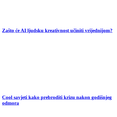
Zašto će AI ljudsku kreativnost učiniti vrijednijom?
Cool savjeti kako prebroditi krizu nakon godišnjeg
odmora