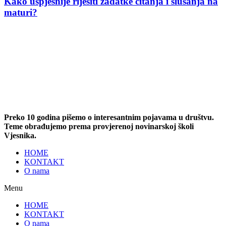
Kako uspješnije riješiti zadatke čitanja i slušanja na
maturi?
Preko 10 godina pišemo o interesantnim pojavama u društvu.
Teme obrađujemo prema provjerenoj novinarskoj školi
Vjesnika.
HOME
KONTAKT
O nama
Menu
HOME
KONTAKT
O nama