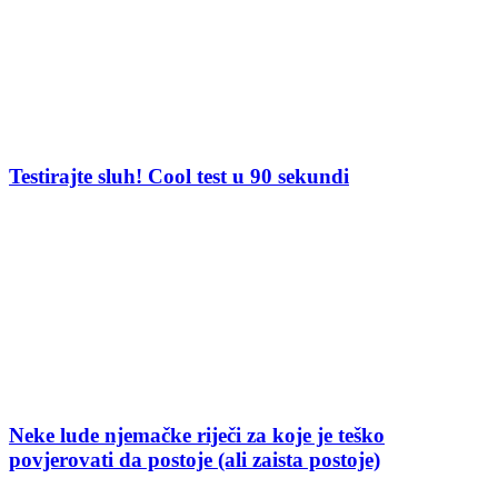
Testirajte sluh! Cool test u 90 sekundi
Neke lude njemačke riječi za koje je teško
povjerovati da postoje (ali zaista postoje)