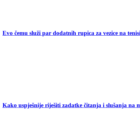
Evo čemu služi par dodatnih rupica za vezice na ten
Kako uspješnije riješiti zadatke čitanja i slušanja na 