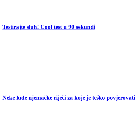
Testirajte sluh! Cool test u 90 sekundi
Neke lude njemačke riječi za koje je teško povjerovati 