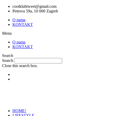
Skip
coolklubtweet@gmail.com
to
Petrova 59a, 10 000 Zagreb
content
O nama
KONTAKT
Menu
O nama
KONTAKT
Search
Search
Close this search box.
HOME!
LIFESTYLE