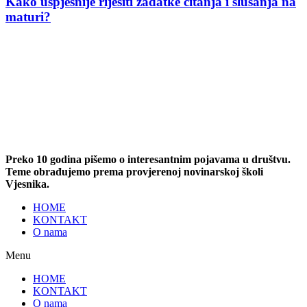
Kako uspješnije riješiti zadatke čitanja i slušanja na
maturi?
Preko 10 godina pišemo o interesantnim pojavama u društvu.
Teme obrađujemo prema provjerenoj novinarskoj školi
Vjesnika.
HOME
KONTAKT
O nama
Menu
HOME
KONTAKT
O nama