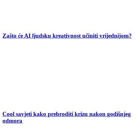
Zašto će AI ljudsku kreativnost učiniti vrijednijom?
Cool savjeti kako prebroditi krizu nakon godišnjeg
odmora