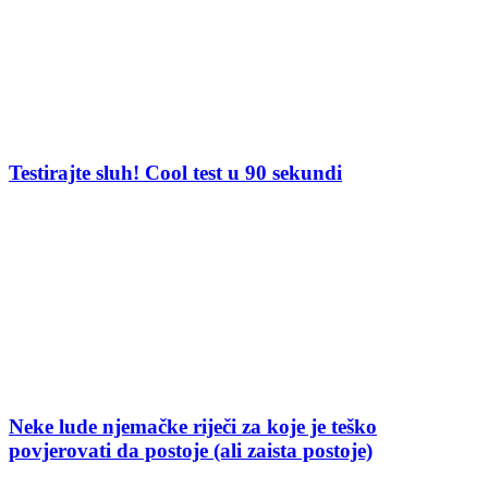
Testirajte sluh! Cool test u 90 sekundi
Neke lude njemačke riječi za koje je teško
povjerovati da postoje (ali zaista postoje)