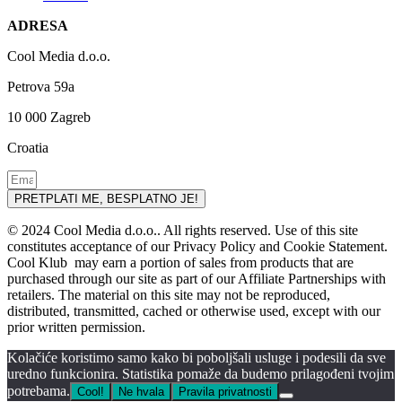
ADRESA
Cool Media d.o.o.
Petrova 59a
10 000 Zagreb
Croatia
PRETPLATI ME, BESPLATNO JE!
© 2024 Cool Media d.o.o.. All rights reserved. Use of this site
constitutes acceptance of our Privacy Policy and Cookie Statement.
Cool Klub may earn a portion of sales from products that are
purchased through our site as part of our Affiliate Partnerships with
retailers. The material on this site may not be reproduced,
distributed, transmitted, cached or otherwise used, except with our
prior written permission.
Kolačiće koristimo samo kako bi poboljšali usluge i podesili da sve
uredno funkcionira. Statistika pomaže da budemo prilagođeni tvojim
potrebama.
Cool!
Ne hvala
Pravila privatnosti