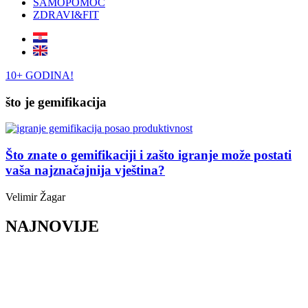
SAMOPOMOĆ
ZDRAVI&FIT
10+ GODINA!
što je gemifikacija
Što znate o gemifikaciji i zašto igranje može postati
vaša najznačajnija vještina?
Velimir Žagar
NAJNOVIJE