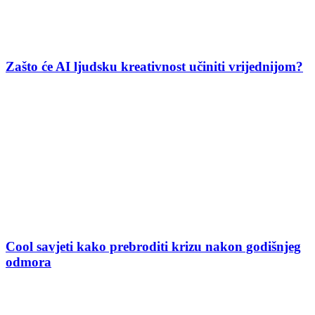
Zašto će AI ljudsku kreativnost učiniti vrijednijom?
Cool savjeti kako prebroditi krizu nakon godišnjeg
odmora