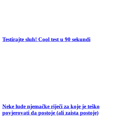
Testirajte sluh! Cool test u 90 sekundi
Neke lude njemačke riječi za koje je teško
povjerovati da postoje (ali zaista postoje)