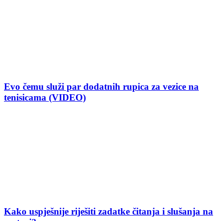
Evo čemu služi par dodatnih rupica za vezice na
tenisicama (VIDEO)
Kako uspješnije riješiti zadatke čitanja i slušanja na