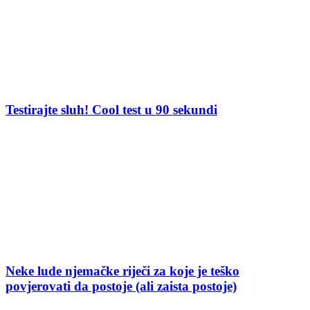
Testirajte sluh! Cool test u 90 sekundi
Neke lude njemačke riječi za koje je teško
povjerovati da postoje (ali zaista postoje)