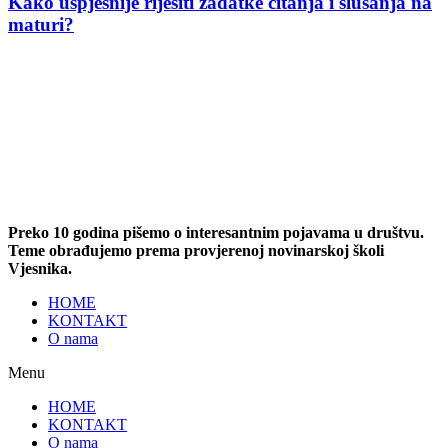
Kako uspješnije riješiti zadatke čitanja i slušanja na
maturi?
Preko 10 godina pišemo o interesantnim pojavama u društvu.
Teme obrađujemo prema provjerenoj novinarskoj školi
Vjesnika.
HOME
KONTAKT
O nama
Menu
HOME
KONTAKT
O nama