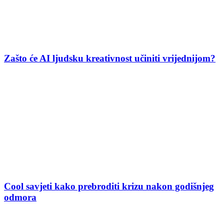
Zašto će AI ljudsku kreativnost učiniti vrijednijom?
Cool savjeti kako prebroditi krizu nakon godišnjeg
odmora