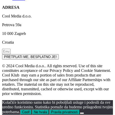
ADRESA
Cool Media d.o.o.
Petrova 59a
10 000 Zagreb
Croatia
PRETPLATI ME, BESPLATNO JE!
© 2024 Cool Media d.o.o.. All rights reserved. Use of this site
constitutes acceptance of our Privacy Policy and Cookie Statement.
Cool Klub may earn a portion of sales from products that are
purchased through our site as part of our Affiliate Partnerships with
retailers. The material on this site may not be reproduced,
distributed, transmitted, cached or otherwise used, except with our
prior written permission.
Kolačiće koristimo samo kako bi poboljšali usluge i podesili da sve
uredno funkcionira. Statistika pomaže da budemo prilagođeni tvojim
potrebama.
Cool!
Ne hvala
Pravila privatnosti