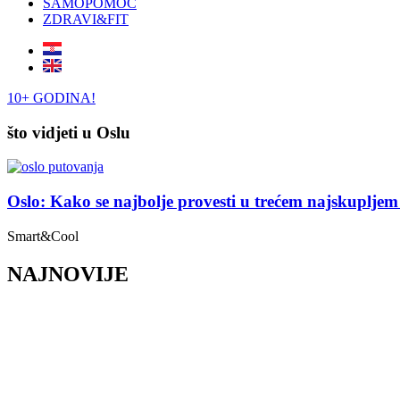
SAMOPOMOĆ
ZDRAVI&FIT
10+ GODINA!
što vidjeti u Oslu
Oslo: Kako se najbolje provesti u trećem najskupljem
Smart&Cool
NAJNOVIJE