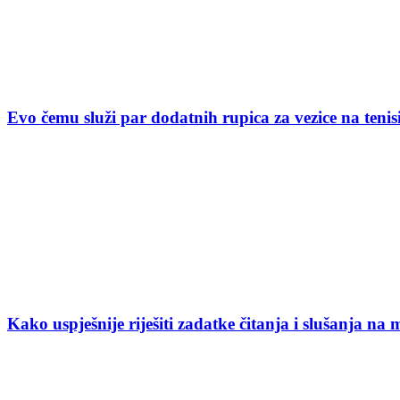
Evo čemu služi par dodatnih rupica za vezice na ten
Kako uspješnije riješiti zadatke čitanja i slušanja na 