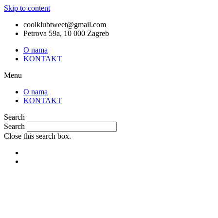
Skip to content
coolklubtweet@gmail.com
Petrova 59a, 10 000 Zagreb
O nama
KONTAKT
Menu
O nama
KONTAKT
Search
Search
Close this search box.