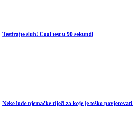
Testirajte sluh! Cool test u 90 sekundi
Neke lude njemačke riječi za koje je teško povjerovati 